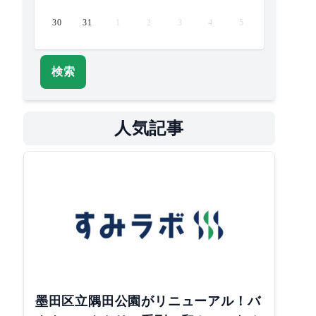
30
31
1
2
3
4
5
検索
人気記事
墨田区立隅田公園がリニューアル！バ